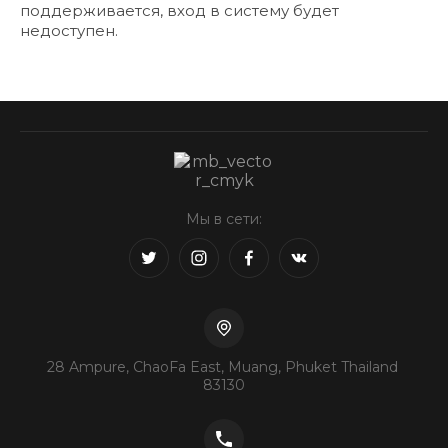
поддерживается, вход в систему будет
недоступен.
Мы в сети:
28 Ampure, ChaoFa East, Muang, Phuket Thailand
83130